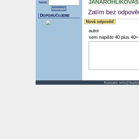
JANAROHLIKOVA
heslo:
Zatím bez odpověd
D
OPORUČUJEME
Nová odpověď
autor
sem napište 40 plus 40=
Kontakt:
info@ikarlin