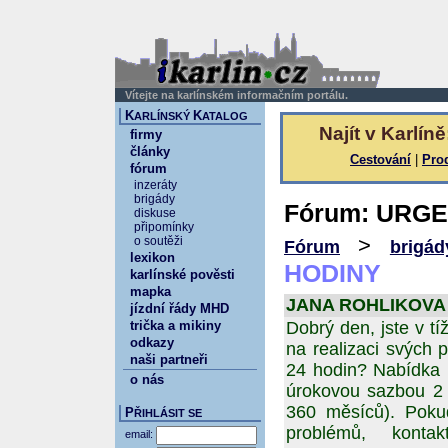
Vítejte na karlínském informačním portálu.
K
K
ARLÍNSKÝ
ATALOG
Najít v Karlíně
firmy
články
Cestování
|
Pro
fórum
inzeráty
brigády
Fórum: URGE
diskuse
připomínky
>
o soutěži
Fórum
brigád
lexikon
HODINY
karlínské pověsti
mapka
JANA ROHLIKOVA 26
jízdní řády MHD
trička a mikiny
Dobrý den, jste v tí
odkazy
na realizaci svých p
naši partneři
24 hodin? Nabídka 
o nás
úrokovou sazbou 2 %
360 měsíců). Poku
P
ŘIHLÁSIT SE
problémů, kontak
email: