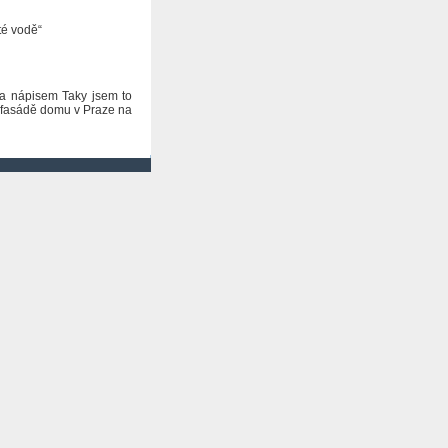
té vodě“
a a nápisem Taky jsem to
a fasádě domu v Praze na