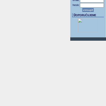
email:
heslo:
D
OPORUČUJEME