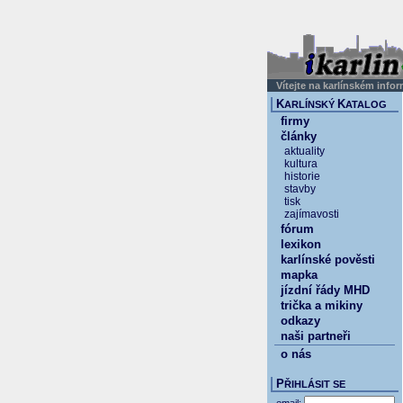
Vítejte na karlínském info
K
K
ARLÍNSKÝ
ATALOG
firmy
články
aktuality
kultura
historie
stavby
tisk
zajímavosti
fórum
lexikon
karlínské pověsti
mapka
jízdní řády MHD
trička a mikiny
odkazy
naši partneři
o nás
P
ŘIHLÁSIT SE