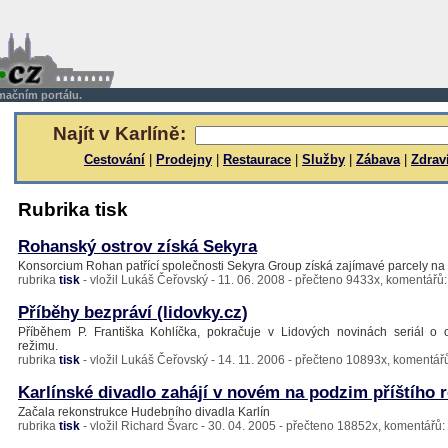
rmačním portálu.
Najít v Karlíně:
Cestování
|
Prodejny
|
Restaurace
|
Služby
|
Zábava
|
Zdrav
Rubrika tisk
Rohanský ostrov získá Sekyra
Konsorcium Rohan patřící společnosti Sekyra Group získá zajímavé parcely n
rubrika
tisk
- vložil Lukáš Čeřovský - 11. 06. 2008 - přečteno 9433x, komentářů:
Příběhy bezpráví (lidovky.cz)
Příběhem P. Františka Kohlíčka, pokračuje v Lidových novinách seriál o 
režimu.
rubrika
tisk
- vložil Lukáš Čeřovský - 14. 11. 2006 - přečteno 10893x, komentářů
Karlínské divadlo zahájí v novém na podzim příštího 
Začala rekonstrukce Hudebního divadla Karlín
rubrika
tisk
- vložil Richard Švarc - 30. 04. 2005 - přečteno 18852x, komentářů: