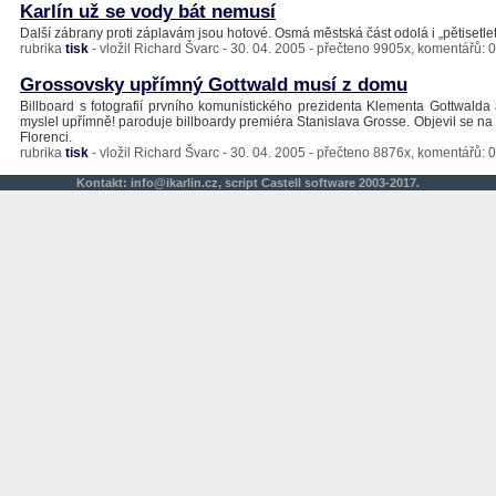
Karlín už se vody bát nemusí
Další zábrany proti záplavám jsou hotové. Osmá městská část odolá i „pětisetle
rubrika
tisk
- vložil Richard Švarc - 30. 04. 2005 - přečteno 9905x, komentářů: 0
Grossovsky upřímný Gottwald musí z domu
Billboard s fotografií prvního komunistického prezidenta Klementa Gottwald
myslel upřímně! paroduje billboardy premiéra Stanislava Grosse. Objevil se n
Florenci.
rubrika
tisk
- vložil Richard Švarc - 30. 04. 2005 - přečteno 8876x, komentářů: 0
Kontakt:
info@ikarlin.cz
,
script
Castell software 2003-2017.