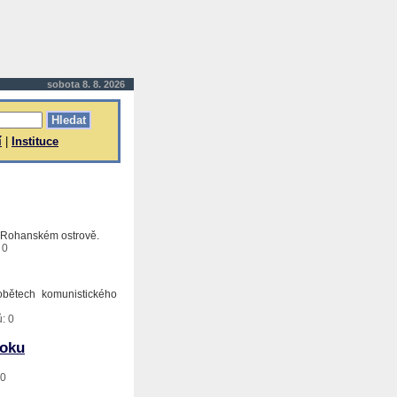
sobota 8. 8. 2026
í
|
Instituce
a Rohanském ostrově.
 0
obětech komunistického
: 0
roku
 0