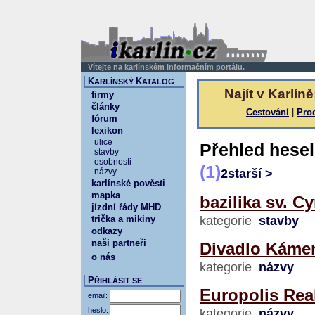
Vítejte na karlínském informačním portálu.
K
K
ARLÍNSKÝ
ATALOG
Najít v Karlíně
firmy
články
Cestování
|
Pro
fórum
lexikon
ulice
Přehled hesel
stavby
osobnosti
(1)
názvy
2
starší >
karlínské pověsti
mapka
bazilika sv. C
jízdní řády MHD
trička a mikiny
kategorie
stavby
odkazy
naši partneři
Divadlo Káme
o nás
kategorie
názvy
P
ŘIHLÁSIT SE
Europolis Rea
email:
heslo:
kategorie
názvy