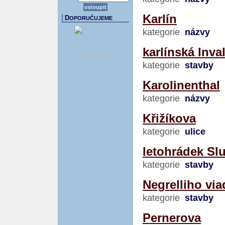
Karlín
D
OPORUČUJEME
kategorie
názvy
karlínská Inva
kategorie
stavby
Karolinenthal
kategorie
názvy
Křižíkova
kategorie
ulice
letohrádek Sl
kategorie
stavby
Negrelliho via
kategorie
stavby
Pernerova