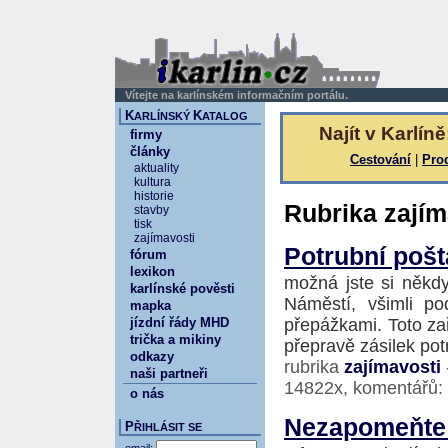
Vítejte na karlínském informačním portálu.
K
K
ARLÍNSKÝ
ATALOG
Najít v Karlíně
firmy
články
Cestování
|
Pro
aktuality
kultura
historie
Rubrika zajím
stavby
tisk
zajímavosti
Potrubní pošt
fórum
lexikon
možná jste si někdy
karlínské pověsti
Náměstí, všimli po
mapka
jízdní řády MHD
přepážkami. Toto zař
trička a mikiny
přepravě zásilek pot
odkazy
rubrika
zajímavosti
naši partneři
14822x, komentářů:
o nás
Nezapomeňte:
P
ŘIHLÁSIT SE