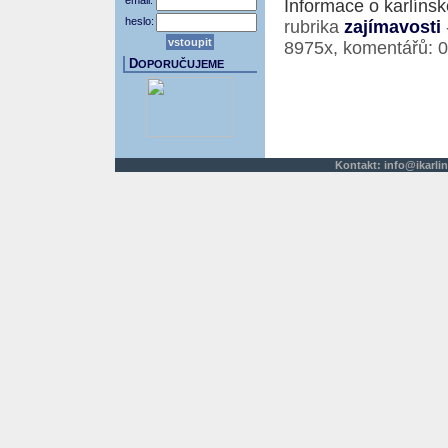
email:
Informace o karlíns
heslo:
rubrika
zajímavosti
8975x, komentářů: 0
D
OPORUČUJEME
Kontakt:
info@ikarlin