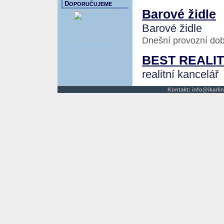
D
OPORUČUJEME
Barové židle
Barové židle
Dnešní provozní dob
BEST REALI
realitní kancelář
Kontakt:
info@ikarlin