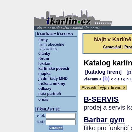
Vítejte na karlínském informačním portálu.
K
K
ARLÍNSKÝ
ATALOG
Najít v Karlíně
firmy
firmy abecedně
Cestování
|
Pro
přidat firmu
články
fórum
Katalog karlí
lexikon
karlínské pověsti
[katalog firem]
[p
mapka
(b)
jízdní řády MHD
všechny
a
c
d
e
f
g
h
i
trička a mikiny
Abecední výpis firem: b
odkazy
naši partneři
B-SERVIS
o nás
prodej a servis k
P
ŘIHLÁSIT SE
email:
Barbar gym
heslo:
fitko pro funknčí 