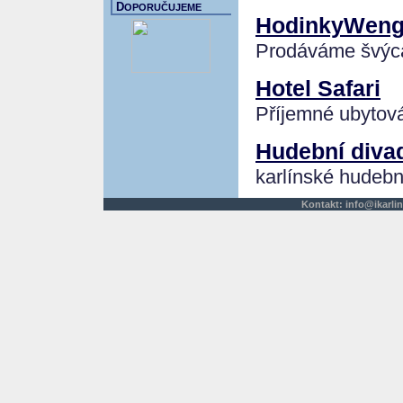
D
OPORUČUJEME
HodinkyWeng
Prodáváme švýca
Hotel Safari
Příjemné ubytován
Hudební divad
karlínské hudebn
Kontakt:
info@ikarlin