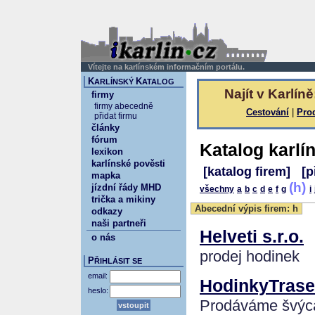
Vítejte na karlínském informačním portálu.
K
K
ARLÍNSKÝ
ATALOG
Najít v Karlíně
firmy
firmy abecedně
Cestování
|
Pro
přidat firmu
články
fórum
Katalog karlí
lexikon
karlínské pověsti
[katalog firem]
[p
mapka
(h)
jízdní řády MHD
všechny
a
b
c
d
e
f
g
i
trička a mikiny
Abecední výpis firem: h
odkazy
naši partneři
Helveti s.r.o.
o nás
prodej hodinek
P
ŘIHLÁSIT SE
email:
HodinkyTrase
heslo:
Prodáváme švýca