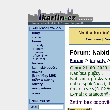
Vítejte na karlínském informačním portálu.
K
K
ARLÍNSKÝ
ATALOG
Najít v Karlíně
firmy
články
Cestování
|
Pro
fórum
inzeráty
brigády
Fórum: Nabídk
diskuse
připomínky
>
o soutěži
Fórum
brigády
lexikon
Clara 21. 09. 2023,
karlínské pověsti
mapka
Nabídka půjčky .
jízdní řády MHD
Nabízíme půjčky v 
trička a mikiny
nebo společnosti, 
odkazy
naši partneři
úrokem ve výši 02 
o nás
E-mail: claranoter
P
Zatím bez odpověd
ŘIHLÁSIT SE
email:
Nová odpověď