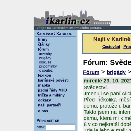
Vítejte na karlínském informačním portálu.
K
K
ARLÍNSKÝ
ATALOG
Najít v Karlíně
firmy
články
Cestování
|
Pro
fórum
inzeráty
brigády
Fórum: Svěde
diskuse
připomínky
>
o soutěži
Fórum
brigády
lexikon
mireille 23. 10. 202
karlínské pověsti
mapka
Svědectví.
jízdní řády MHD
Jmenuji se paní Alic
trička a mikiny
Před několika měsí
odkazy
naši partneři
domu, protože u ban
o nás
Takto jsem na intern
dámu, která mi k m
P
ŘIHLÁSIT SE
€ v co nejkratší do
email:
Zde je jeho e-mail: 