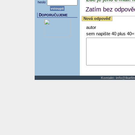
heslo:
Zatím bez odpověd
D
OPORUČUJEME
Nová odpověď
autor
sem napište 40 plus 40=
Kontakt:
info@ikarlin