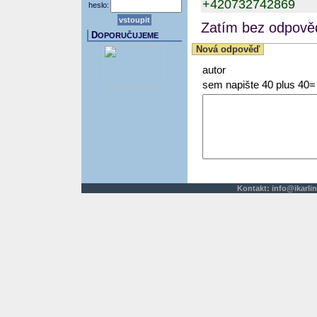
+420732742869
heslo:
Zatím bez odpověd
D
OPORUČUJEME
Nová odpověď
autor
sem napište 40 plus 40=
Kontakt:
info@ikarlin