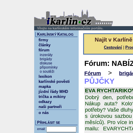
Vítejte na karlínském informačním portálu.
K
K
ARLÍNSKÝ
ATALOG
Najít v Karlíně
firmy
články
Cestování
|
Pro
fórum
inzeráty
brigády
Fórum: NABÍ
diskuse
připomínky
>
o soutěži
Fórum
brigá
lexikon
PŮJČKY
karlínské pověsti
mapka
EVA RYCHTARIKOVA 
jízdní řády MHD
trička a mikiny
Dobrý den, potřeb
odkazy
Nákup auta? Kolo?
naši partneři
potřeby? Vaše dluh
o nás
s úrokovou sazbou 
měsíců). Pro více i
P
ŘIHLÁSIT SE
mailu: EVARYCH
email: