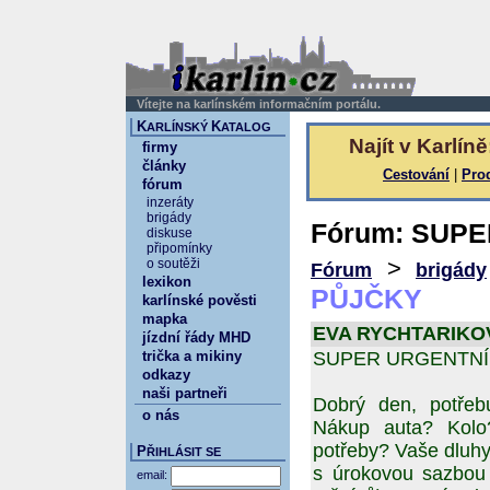
Vítejte na karlínském informačním portálu.
K
K
ARLÍNSKÝ
ATALOG
Najít v Karlíně
firmy
články
Cestování
|
Pro
fórum
inzeráty
brigády
Fórum: SUP
diskuse
připomínky
>
o soutěži
Fórum
brigády
lexikon
PŮJČKY
karlínské pověsti
mapka
EVA RYCHTARIKOVA 
jízdní řády MHD
trička a mikiny
SUPER URGENTNÍ 
odkazy
naši partneři
Dobrý den, potřeb
o nás
Nákup auta? Kolo?
potřeby? Vaše dluh
P
ŘIHLÁSIT SE
s úrokovou sazbou 
email: