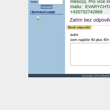
měsíců). Pro více i
heslo:
mailu: EVARYCH
+420732742869
D
OPORUČUJEME
Zatím bez odpověd
Nová odpověď
autor
sem napište 40 plus 40=
Kontakt:
info@ikarlin