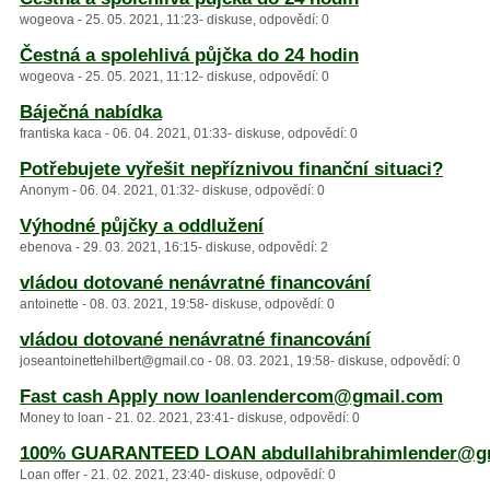
wogeova - 25. 05. 2021, 11:23- diskuse, odpovědí: 0
Čestná a spolehlivá půjčka do 24 hodin
wogeova - 25. 05. 2021, 11:12- diskuse, odpovědí: 0
Báječná nabídka
frantiska kaca - 06. 04. 2021, 01:33- diskuse, odpovědí: 0
Potřebujete vyřešit nepříznivou finanční situaci?
Anonym - 06. 04. 2021, 01:32- diskuse, odpovědí: 0
Výhodné půjčky a oddlužení
ebenova - 29. 03. 2021, 16:15- diskuse, odpovědí: 2
vládou dotované nenávratné financování
antoinette - 08. 03. 2021, 19:58- diskuse, odpovědí: 0
vládou dotované nenávratné financování
joseantoinettehilbert@gmail.co - 08. 03. 2021, 19:58- diskuse, odpovědí: 0
Fast cash Apply now loanlendercom@gmail.com
Money to loan - 21. 02. 2021, 23:41- diskuse, odpovědí: 0
100% GUARANTEED LOAN abdullahibrahimlender@g
Loan offer - 21. 02. 2021, 23:40- diskuse, odpovědí: 0