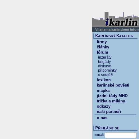
Vítejte na karlínském info
K
K
ARLÍNSKÝ
ATALOG
firmy
články
fórum
inzeráty
brigády
diskuse
připomínky
o soutěži
lexikon
karlínské pověsti
mapka
jízdní řády MHD
trička a mikiny
odkazy
naši partneři
o nás
P
ŘIHLÁSIT SE
email: