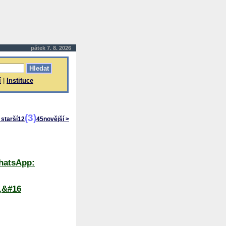
pátek 7. 8. 2026
í
|
Instituce
(3)
 starší
1
2
4
5
novější >
hatsApp:
,&#16