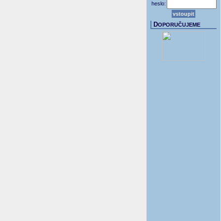
heslo:
D
OPORUČUJEME