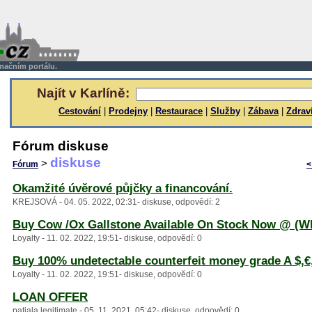
rmačním portálu.
Najít v Karlíně:
Cestování
|
Prodejny
|
Restaurace
|
Služby
|
Zábava
|
Zdrav
Fórum diskuse
diskuse
>
Fórum
<
Okamžité úvěrové půjčky a financování.
KREJSOVÁ - 04. 05. 2022, 02:31- diskuse, odpovědí: 2
Buy Cow /Ox Gallstone Available On Stock Now @ (W
Loyalty - 11. 02. 2022, 19:51- diskuse, odpovědí: 0
Buy 100% undetectable counterfeit money grade A $,€
Loyalty - 11. 02. 2022, 19:51- diskuse, odpovědí: 0
LOAN OFFER
patiala legitimate - 05. 11. 2021, 05:42- diskuse, odpovědí: 0