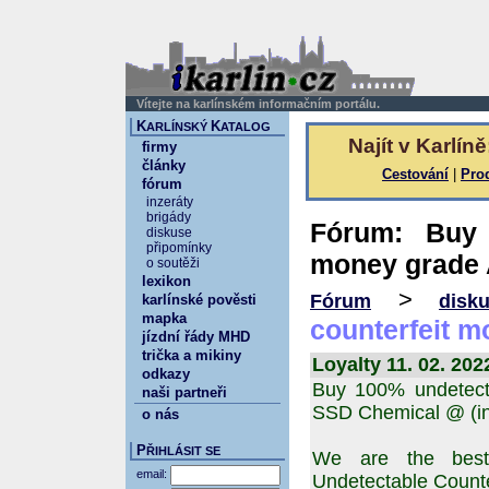
Vítejte na karlínském informačním portálu.
K
K
ARLÍNSKÝ
ATALOG
Najít v Karlíně
firmy
články
Cestování
|
Pro
fórum
inzeráty
brigády
Fórum: Buy 
diskuse
připomínky
money grade 
o soutěži
lexikon
>
Fórum
disk
karlínské pověsti
mapka
counterfeit m
jízdní řády MHD
trička a mikiny
Loyalty 11. 02. 202
odkazy
Buy 100% undetecta
naši partneři
SSD Chemical @ (i
o nás
P
ŘIHLÁSIT SE
We are the bes
email:
Undetectable Counter