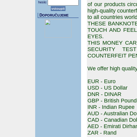
heslo:
of our products circ
high-quality counte
D
OPORUČUJEME
to all countries worl
THESE BANKNOTE
TOUCH AND FEEL
EYES.
THIS MONEY CARR
SECURITY TES
COUNTERFEIT PE
We offer high qualit
EUR - Euro
USD - US Dollar
DNR - DINAR
GBP - British Pound
INR - Indian Rupee
AUD - Australian Dol
CAD - Canadian Dol
AED - Emirati Dirh
ZAR - Rand