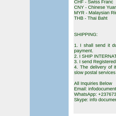
CHF - Swiss Franc
CNY - Chinese Yua
MYR - Malaysian Ri
THB - Thai Baht
SHIPPING:
1. I shall send it 
payment.
2. I SHIP INTERN
3. I send Registere
4. The delivery of 
slow postal services
All Inquiries Below
Email: infodocume
WhatsApp: +23767
Skype: info docume