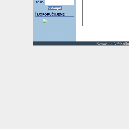
heslo:
D
OPORUČUJEME
Kontakt:
info@ikarlin