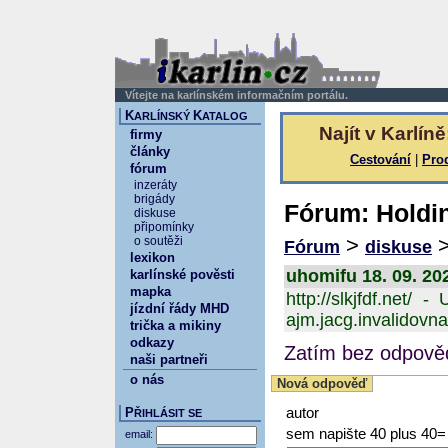
Vítejte na karlínském informačním portálu.
K
K
ARLÍNSKÝ
ATALOG
Najít v Karlíně
firmy
články
Cestování
|
Pro
fórum
inzeráty
brigády
Fórum: Holdin
diskuse
připomínky
>
o soutěži
Fórum
diskuse
lexikon
uhomifu 18. 09. 20
karlínské pověsti
mapka
http://slkjfdf.net/ 
jízdní řády MHD
ajm.jacg.invalidovna.
trička a mikiny
odkazy
Zatím bez odpověd
naši partneři
o nás
Nová odpověď
P
autor
ŘIHLÁSIT SE
sem napište 40 plus 40=
email: