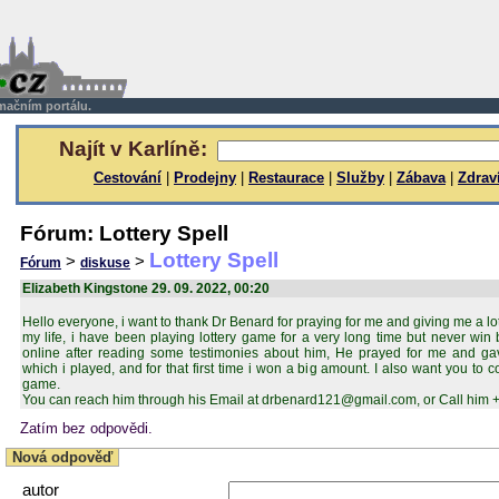
rmačním portálu.
Najít v Karlíně:
Cestování
|
Prodejny
|
Restaurace
|
Služby
|
Zábava
|
Zdrav
Fórum: Lottery Spell
Lottery Spell
>
>
Fórum
diskuse
Elizabeth Kingstone 29. 09. 2022, 00:20
Hello everyone, i want to thank Dr Benard for praying for me and giving me a l
my life, i have been playing lottery game for a very long time but never win 
online after reading some testimonies about him, He prayed for me and ga
which i played, and for that first time i won a big amount. I also want you to c
game.
You can reach him through his Email at drbenard121@gmail.com, or Call him
Zatím bez odpovědi.
Nová odpověď
autor