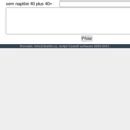
sem napište 40 plus 40=
Kontakt:
info@ikarlin.cz
,
script
Castell software 2003-2017.