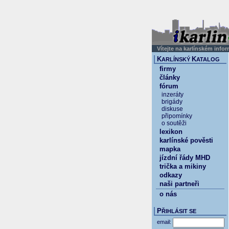
Vítejte na karlínském info
K
K
ARLÍNSKÝ
ATALOG
firmy
články
fórum
inzeráty
brigády
diskuse
připomínky
o soutěži
lexikon
karlínské pověsti
mapka
jízdní řády MHD
trička a mikiny
odkazy
naši partneři
o nás
P
ŘIHLÁSIT SE
email: