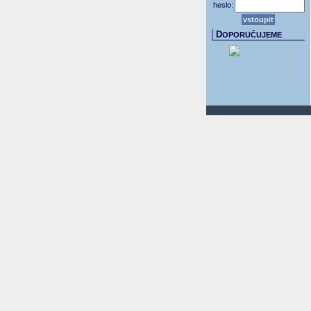
heslo:
D
OPORUČUJEME