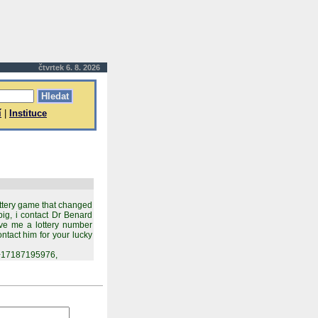
čtvrtek 6. 8. 2026
í
|
Instituce
ottery game that changed
big, i contact Dr Benard
ve me a lottery number
ontact him for your lucky
 +17187195976,