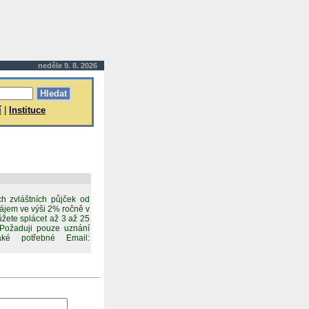
neděle 9. 8. 2026
í
|
Instituce
h zvláštních půjček od
Zájem ve výši 2% ročně v
žete splácet až 3 až 25
. Požaduji pouze uznání
aké potřebné Email: