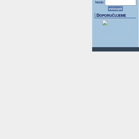
heslo:
D
OPORUČUJEME