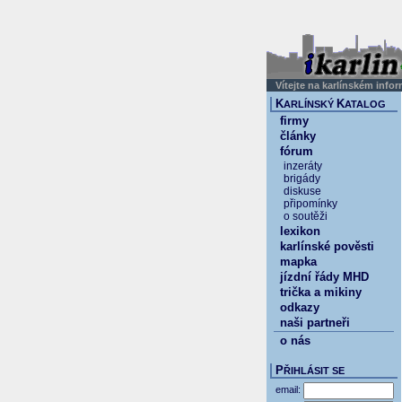
Vítejte na karlínském info
K
K
ARLÍNSKÝ
ATALOG
firmy
články
fórum
inzeráty
brigády
diskuse
připomínky
o soutěži
lexikon
karlínské pověsti
mapka
jízdní řády MHD
trička a mikiny
odkazy
naši partneři
o nás
P
ŘIHLÁSIT SE
email: