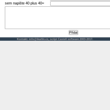
sem napište 40 plus 40=
Kontakt:
info@ikarlin.cz
,
script
Castell software 2003-2017.