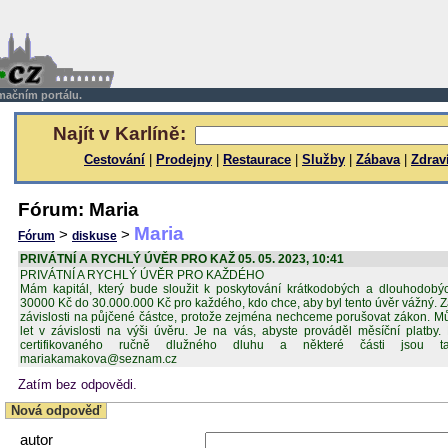
rmačním portálu.
Najít v Karlíně:
Cestování
|
Prodejny
|
Restaurace
|
Služby
|
Zábava
|
Zdrav
Fórum: Maria
Maria
>
>
Fórum
diskuse
PRIVÁTNÍ A RYCHLÝ ÚVĚR PRO KAŽ 05. 05. 2023, 10:41
PRIVÁTNÍ A RYCHLÝ ÚVĚR PRO KAŽDÉHO
Mám kapitál, který bude sloužit k poskytování krátkodobých a dlouhodobýc
30000 Kč do 30.000.000 Kč pro každého, kdo chce, aby byl tento úvěr vážný. 
závislosti na půjčené částce, protože zejména nechceme porušovat zákon. Mů
let v závislosti na výši úvěru. Je na vás, abyste prováděl měsíční platby
certifikovaného ručně dlužného dluhu a některé části jsou t
mariakamakova@seznam.cz
Zatím bez odpovědi.
Nová odpověď
autor