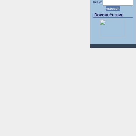
heslo:
D
OPORUČUJEME