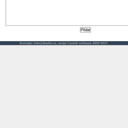
Kontakt:
info@ikarlin.cz
,
script
Castell software 2003-2017.