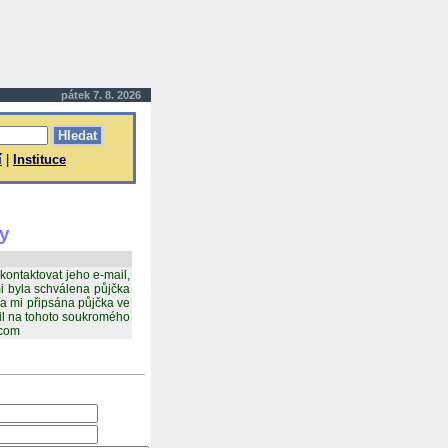
pátek 7. 8. 2026
í
|
Instituce
ky
kontaktovat jeho e-mail,
i byla schválena půjčka
la mi připsána půjčka ve
til na tohoto soukromého
.com