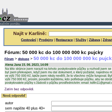
rmačním portálu.
Najít v Karlíně:
Cestování
|
Prodejny
|
Restaurace
|
Služby
|
Zábava
|
Zdrav
Fórum: 50 000 kc do 100 000 000 kc pujcky
50 000 kc do 100 000 000 kc pujc
>
>
Fórum
diskuse
Alena Jana 15. 06. 2023, 14:09
Na této stránce jsem narazil na tohoto poskytovatele půjčky a rozhodl jsem se 
byl jsem překvapen, když jsem mu dal dokument, o který požádal, najednou m
ve výši 750 000 Kč, takže jsem nikdy nevěřil, že to všechno může fungovat. By
výši 750 000 Kč, prosím, poradím každému, kdo potřebuje půjčku, aby se obrá
poskytovatele půjčky s žádostí o půjčku prostřednictvím: email: kdfin11@gmail
Zatím bez odpovědi.
Nová odpověď
autor
sem napište 40 plus 40=