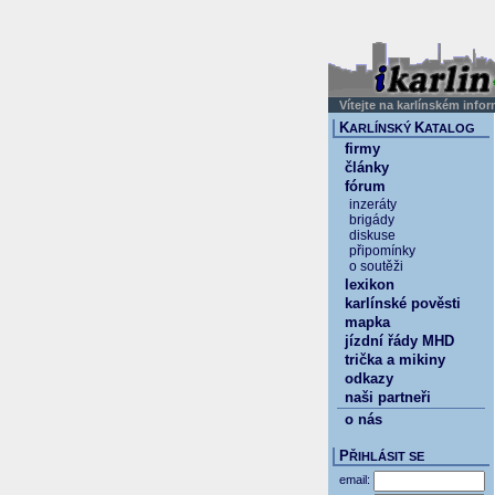
Vítejte na karlínském info
K
K
ARLÍNSKÝ
ATALOG
firmy
články
fórum
inzeráty
brigády
diskuse
připomínky
o soutěži
lexikon
karlínské pověsti
mapka
jízdní řády MHD
trička a mikiny
odkazy
naši partneři
o nás
P
ŘIHLÁSIT SE
email: