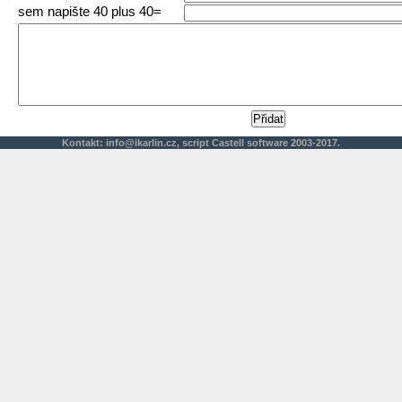
sem napište 40 plus 40=
Kontakt:
info@ikarlin.cz
,
script
Castell software 2003-2017.