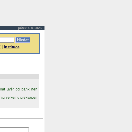
pátek 7. 8. 2026
í
|
Instituce
skat úvěr od bank není
mému velkému překvapení