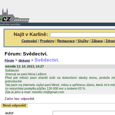
rmačním portálu.
Najít v Karlíně:
Cestování
|
Prodejny
|
Restaurace
|
Služby
|
Zábava
|
Zdrav
Fórum: Svědectví.
Svědectví.
>
>
Fórum
diskuse
mireille 13. 10. 2023, 14:27
Svědectví.
Jmenuji se paní Alicia LeBron.
Před pár měsíci jsem sháněl úvěr na dokončení stavby domu, protože zí
jednoduché.
Tak jsem na internetu našel paní Mireil, milou a upřímnou dámu, která mi k 
co nejrychleji poskytla půjčku 126 000 eur s úrokem 03 %.
Zde je jeho e-mail: mireilliz.ml@gmail.com
Zatím bez odpovědi.
Nová odpověď
autor