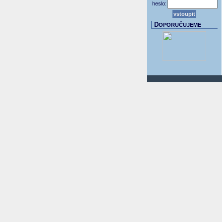
heslo:
D
OPORUČUJEME