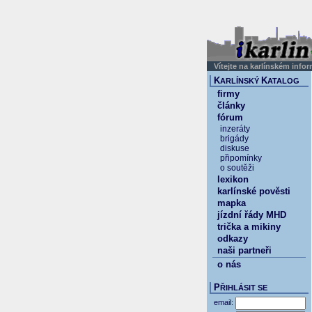
Vítejte na karlínském info
K
K
ARLÍNSKÝ
ATALOG
firmy
články
fórum
inzeráty
brigády
diskuse
připomínky
o soutěži
lexikon
karlínské pověsti
mapka
jízdní řády MHD
trička a mikiny
odkazy
naši partneři
o nás
P
ŘIHLÁSIT SE
email: