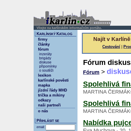
Vítejte na karlínském informačním portálu.
K
K
ARLÍNSKÝ
ATALOG
Najít v Karlíně
firmy
články
Cestování
|
Pro
fórum
inzeráty
brigády
Fórum diskus
diskuse
připomínky
diskus
>
o soutěži
Fórum
lexikon
karlínské pověsti
Spolehlivá fi
mapka
jízdní řády MHD
MARTINA ČERMÁKOVÁ 
trička a mikiny
odkazy
Spolehlivá fi
naši partneři
MARTINA ČERMÁKOVÁ 
o nás
P
Nabídka pujce
ŘIHLÁSIT SE
email:
Eva Muchova - 20. 1