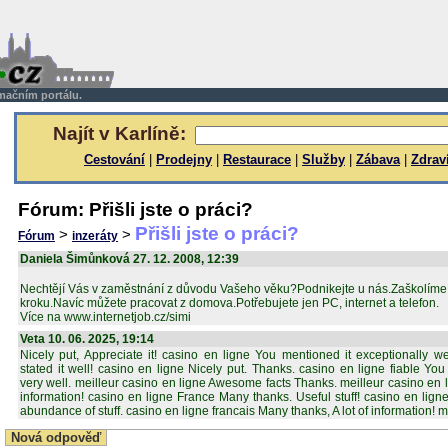
rmačním portálu.
Najít v Karlíně:
Cestování
|
Prodejny
|
Restaurace
|
Služby
|
Zábava
|
Zdrav
Fórum: Přišli jste o práci?
Přišli jste o práci?
>
>
Fórum
inzeráty
Daniela Šimůnková 27. 12. 2008, 12:39
Nechtějí Vás v zaměstnání z důvodu Vašeho věku?Podnikejte u nás.Zaškolím
kroku.Navíc můžete pracovat z domova.Potřebujete jen PC, internet a telefon.
Více na www.internetjob.cz/simi
Veta 10. 06. 2025, 19:14
Nicely put, Appreciate it! casino en ligne You mentioned it exceptionally w
stated it well! casino en ligne Nicely put. Thanks. casino en ligne fiable You
very well. meilleur casino en ligne Awesome facts Thanks. meilleur casino en 
information! casino en ligne France Many thanks. Useful stuff! casino en lign
abundance of stuff. casino en ligne francais Many thanks, A lot of information! m
Nová odpověď