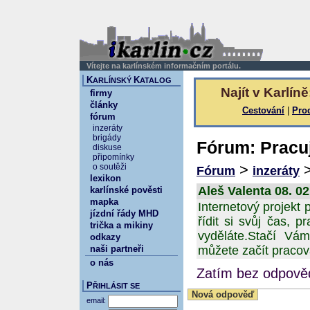
Vítejte na karlínském informačním portálu.
K
K
ARLÍNSKÝ
ATALOG
Najít v Karlíně
firmy
články
Cestování
|
Pro
fórum
inzeráty
brigády
Fórum: Pracu
diskuse
připomínky
>
o soutěži
Fórum
inzeráty
lexikon
Aleš Valenta 08. 02
karlínské pověsti
mapka
Internetový projek
jízdní řády MHD
řídit si svůj čas, p
trička a mikiny
vyděláte.Stačí Vám
odkazy
naši partneři
můžete začít praco
o nás
Zatím bez odpověd
P
ŘIHLÁSIT SE
Nová odpověď
email: