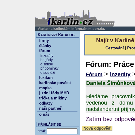
Vítejte na karlínském informačním portálu.
K
K
ARLÍNSKÝ
ATALOG
Najít v Karlíně
firmy
články
Cestování
|
Pro
fórum
inzeráty
brigády
Fórum: Práce
diskuse
připomínky
>
o soutěži
Fórum
inzeráty
lexikon
Daniela Šimůnková 
karlínské pověsti
mapka
jízdní řády MHD
Hledáme pracovník
trička a mikiny
vedenou z domu s
odkazy
naši partneři
nadstandartní příjmy
o nás
Zatím bez odpověd
P
ŘIHLÁSIT SE
Nová odpověď
email: