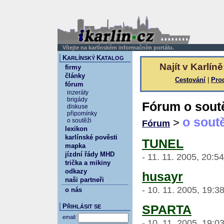
Vítejte na karlínském informačním portálu.
K
K
ARLÍNSKÝ
ATALOG
Najít v Karlíně
firmy
články
Cestování
|
Pro
fórum
inzeráty
brigády
Fórum o sout
diskuse
připomínky
o sout
>
o soutěži
Fórum
lexikon
karlínské pověsti
TUNEL
mapka
jízdní řády MHD
- 11. 11. 2005, 20:5
trička a mikiny
odkazy
husayr
naši partneři
- 10. 11. 2005, 19:3
o nás
P
SPARTA
ŘIHLÁSIT SE
email:
- 10. 11. 2005, 19:0