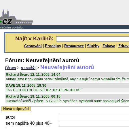
rmačním portálu.
Najít v Karlíně:
Cestování
|
Prodejny
|
Restaurace
|
Služby
|
Zábava
|
Zdrav
Fórum: Neuveřejnění autorů
Neuveřejnění autorů
>
>
Fórum
o soutěži
Richard Švarc 12. 11. 2005, 14:04
Autory jsme k povídkám nedali záměrně, aby hlasující nebyli ovlivněni tím, že ma
DAVE 18. 11. 2005, 19:30
JAK DLOUHO BUDE SOUEZ JESTE PROBIHAT
Richard Švarc 19. 11. 2005, 00:15
Hlasování končí v pátek 16.12.2005, vyhlášení výsledků bude následující týden
Nová odpověď
autor
sem napište 40 plus 40=