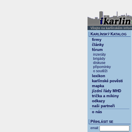
Vítejte na karlínském info
K
K
ARLÍNSKÝ
ATALOG
firmy
články
fórum
inzeráty
brigády
diskuse
připomínky
o soutěži
lexikon
karlínské pověsti
mapka
jízdní řády MHD
trička a mikiny
odkazy
naši partneři
o nás
P
ŘIHLÁSIT SE
email: