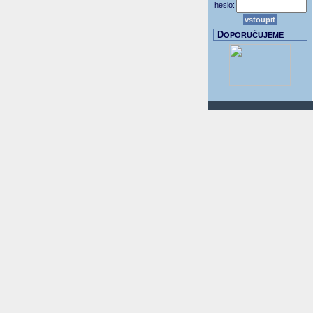
heslo:
D
OPORUČUJEME