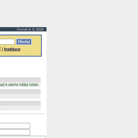
čtvrtek 6. 8. 2026
í
|
Instituce
jí k utorivi nějký vztah.
.