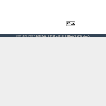
Kontakt:
info@ikarlin.cz
,
script
Castell software 2003-2017.