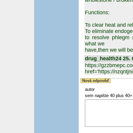
wholestone / broken
Functions:
To clear heat and re
To eliminate endoge
to resolve phlegm a
what we
have,then we will b
drug_health24 25. 
https://g
href='https://nzqntj
Nová odpověď
autor
sem napište 40 plus 40=