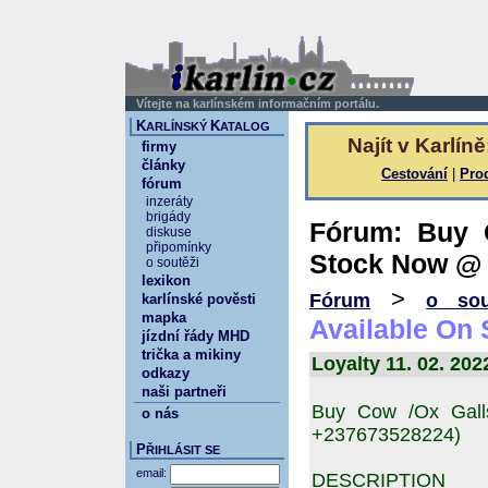
Vítejte na karlínském informačním portálu.
K
K
ARLÍNSKÝ
ATALOG
Najít v Karlíně
firmy
články
Cestování
|
Pro
fórum
inzeráty
brigády
Fórum: Buy 
diskuse
připomínky
Stock Now @ 
o soutěži
lexikon
>
Fórum
o sou
karlínské pověsti
mapka
Available On
jízdní řády MHD
trička a mikiny
Loyalty 11. 02. 202
odkazy
naši partneři
Buy Cow /Ox Gall
o nás
+237673528224)
P
ŘIHLÁSIT SE
email:
DESCRIPTION