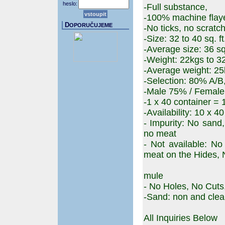
heslo:
-Full substance,
-100% machine flay
D
OPORUČUJEME
-No ticks, no scrat
-Size: 32 to 40 sq. ft
-Average size: 36 sq.
-Weight: 22kgs to 3
-Average weight: 2
-Selection: 80% A/
-Male 75% / Femal
-1 x 40 container =
-Availability: 10 x 40
- Impurity: No sand
no meat
- Not available: No
meat on the Hides, 
mule
- No Holes, No Cuts
-Sand: non and clea
All Inquiries Below