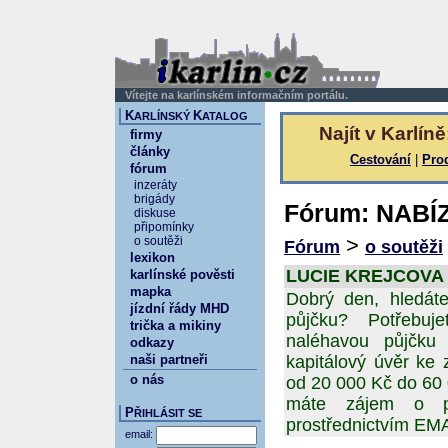
Vítejte na karlínském informačním portálu.
K
K
ARLÍNSKÝ
ATALOG
Najít v Karlíně
firmy
články
Cestování
|
Pro
fórum
inzeráty
brigády
Fórum: NABÍ
diskuse
připomínky
>
o soutěži
Fórum
o soutěži
lexikon
LUCIE KREJCOVA 24
karlínské pověsti
mapka
Dobrý den, hledáte
jízdní řády MHD
půjčku? Potřebuj
trička a mikiny
naléhavou půjčku
odkazy
naši partneři
kapitálový úvěr ke
o nás
od 20 000 Kč do 60
máte zájem o pů
P
ŘIHLÁSIT SE
prostřednictvím 
email: