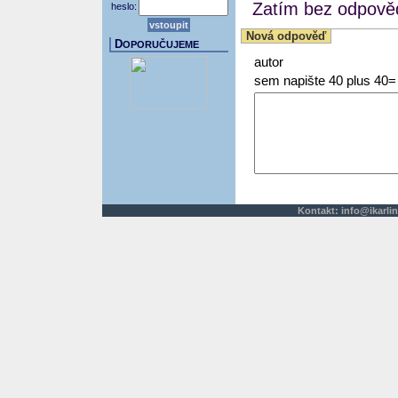
Zatím bez odpověd
heslo:
Nová odpověď
D
OPORUČUJEME
autor
sem napište 40 plus 40=
Kontakt:
info@ikarlin