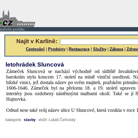
rmačním portálu.
Najít v Karlíně:
Cestování
|
Prodejny
|
Restaurace
|
Služby
|
Zábava
|
Zdrav
letohrádek Sluncová
Zámeček Sluncová se nachází východně od sídliště Invalidov
barokním stylu koncem 17. století na místě viniční usedlosti. N
blízké vinici, jež dostala název po svém majiteli, pražském primát
1606-1646. Zámeček byl na přelomu 18. a 19. století upraven v 
interiéry jsou ozdobeny nástěnnými malbami okolí. Také se jí ř
Hajnovka.
Odtud nese také svůj název ulice U Sluncové, která vznikla v roce 
kategorie
stavby
vložil: Lukáš Čeřovský