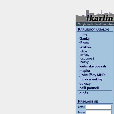
Vítejte na karlínském info
K
K
ARLÍNSKÝ
ATALOG
firmy
články
fórum
lexikon
ulice
stavby
osobnosti
názvy
karlínské pověsti
mapka
jízdní řády MHD
trička a mikiny
odkazy
naši partneři
o nás
P
ŘIHLÁSIT SE
email:
heslo: