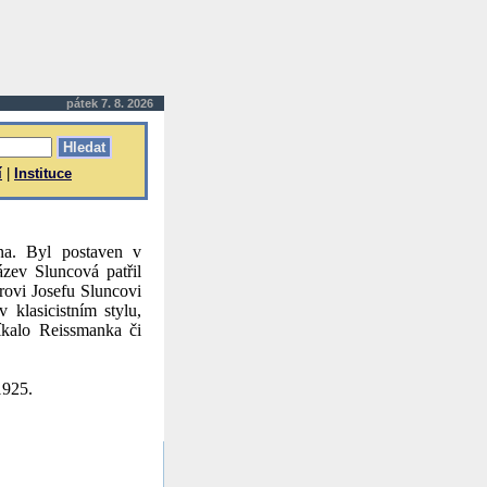
pátek 7. 8. 2026
í
|
Instituce
na. Byl postaven v
ázev Sluncová patřil
orovi Josefu Sluncovi
klasicistním stylu,
íkalo Reissmanka či
1925.