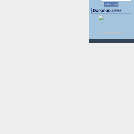
D
OPORUČUJEME