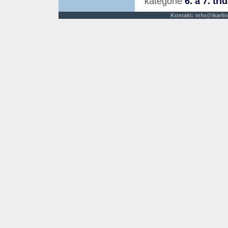
kategorie
6. a 7. tří
Kontakt:
info@ikarlin