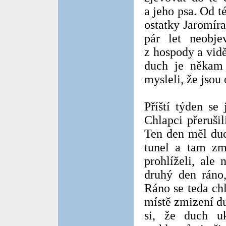
a jeho psa. Od t
ostatky Jaromír
pár let neobje
z hospody a vidě
duch je někam 
mysleli, že jsou 
Příští týden se
Chlapci přeruši
Ten den měl duc
tunel a tam zmi
prohlíželi, ale 
druhý den ráno,
Ráno se teda chl
místě zmizení d
si, že duch u