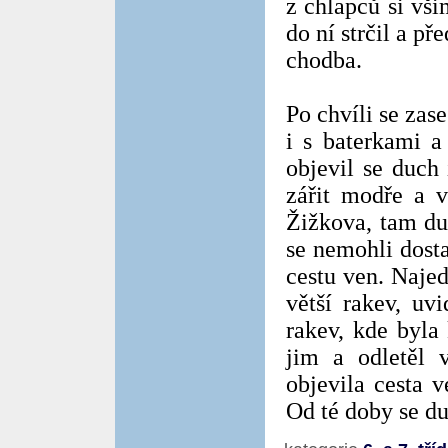
z chlapců si vši
do ní strčil a př
chodba.
Po chvíli se zase
i s baterkami a
objevil se duch
zářit modře a v
Žižkova, tam du
se nemohli dosta
cestu ven. Najed
větší rakev, uv
rakev, kde byla 
jim a odletěl 
objevila cesta 
Od té doby se du