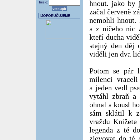
hnout. jako by 
heslo:
začal červeně zář
D
OPORUČUJEME
nemohli hnout. 
a z ničeho nic 
kteří ducha vidě
stejný den děj 
viděli jen dva li
Potom se pár l
milenci vracel
a jeden vedl ps
vytáhl zbraň a 
ohnal a kousl ho
sám sklátil k z
vraždu Knížete 
legenda z té do
zjevovat do té 