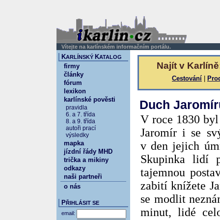
Vítejte na karlínském informačním portálu.
K
K
ARLÍNSKÝ
ATALOG
Najít v Karlíně
firmy
články
Cestování
|
Pro
fórum
lexikon
karlínské pověsti
Duch Jaromír
pravidla
6. a 7. třída
V roce 1830 byl
8. a 9. třída
autoři prací
Jaromír i se sv
výsledky
mapka
v den jejich úm
jízdní řády MHD
Skupinka lidí 
trička a mikiny
odkazy
tajemnou postav
naši partneři
zabití knížete J
o nás
se modlit nezn
P
ŘIHLÁSIT SE
minut, lidé ce
email: